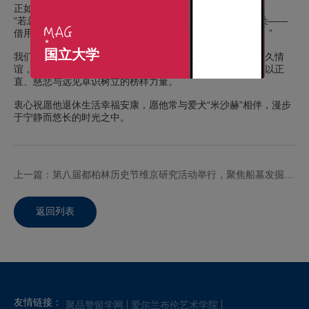
正如詹姆斯·J·布朗博士在其授予仪式上所言：
“若总统职位是治国之树的甜美枝干，那这甜美枝干上的花朵——
借用诗人约翰·蒙塔格的词句——定然是迈克尔·D与萨宾娜。”
国立大学
我们由衷感谢希金斯总统对都柏林爱尔兰国立大学社区的恒久情
谊，感谢他为推动教育平等所作的不懈努力，更感谢他毕生以正
直、慈悲与远见卓识树立的榜样力量。
衷心祝愿他退休生活幸福安康，愿他常与爱犬“米沙赫”相伴，漫步
于宁静而悠长的时光之中。
上一篇：第八届都柏林历史节维京研究活动举行，聚焦船墓发掘与墓葬性别新视角
返回列表
友情链接：
聚品赞留学网
爱尔兰布伦艺术学院