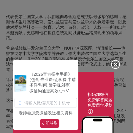
代表爱尔兰国立大学，我们谨向希金斯总统致以最诚挚的感谢，感
谢他毕生对高等教育、爱尔兰语言与爱尔兰学术的执着奉献，以及
他对爱尔兰社会——教育、艺术、诗歌、政治、人权——所做出的
卓越贡献，更感谢他在担任总统期间以谦逊品格展现出的领导风
范。
希金斯总统与爱尔兰国立大学（NUI）渊源深厚、情谊绵长——他
曾在戈尔韦大学学院求学并任教，作为由爱尔兰国立大学选举产生
的参议员，并于2012年在都柏林城堡被授予爱尔兰国立大学荣誉
法学博士学位，对此他引以为豪。在那次授予仪式上，他深情地说
道：
《2026官方招生手册》
“我对爱尔兰国立高威大学怀有最深厚的感情……我知道，这所院
(包含:专业课程,学费,申请
校与我一样深信教育的真正价值，以及它在真正的共和国中孕育创
条件/时间,留学规划等)
造与公民参与的力量。”
微信沟通更高效👉+V
扫码加微信
免费解答问题
这份情谊，彼此共鸣，历久弥新。
免费留学规划
在总统任内，希金斯总统始终践行着NUI使命的核心精神——2017
老师会加您微信发送相关资料
年，他发表首场道格拉斯·海德讲座；2015年，就未来工作主题发
表埃德蒙·费兰讲座；2013年，他为我们的百年纪念出版物系列撰
立即获取
写文章，皆彰显其心之所系。