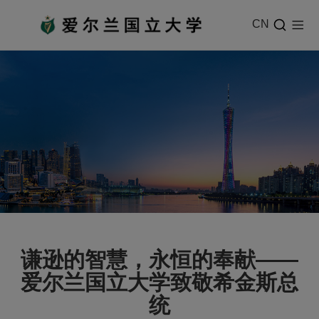
CN
谦逊的智慧，永恒的奉献——
爱尔兰国立大学致敬希金斯总
统