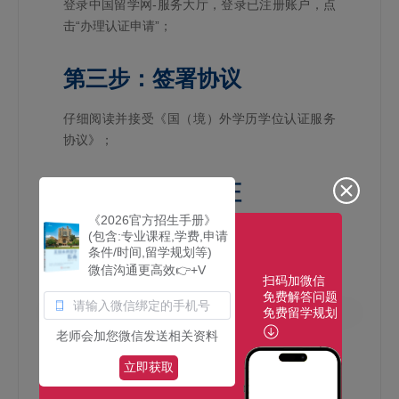
登录中国留学网-服务大厅，登录已注册账户，点
击“办理认证申请”；
第三步：签署协议
仔细阅读并接受《国（境）外学历学位认证服务
协议》；
第四步：实人认证
《2026官方招生手册》
手机下载“国家政务服务平台”App，根据页面提示
(包含:专业课程,学费,申请
条件/时间,留学规划等)
流程扫描二维码，完成人脸识别及身份核验，获
微信沟通更高效👉+V
取出入境记录；
扫码加微信
免费解答问题
免费留学规划
第五步：填写信息
老师会加您微信发送相关资料
立即获取
按系统提示填写【基本信息】、【申请类型】、
【申请信息】及【学习经历】；