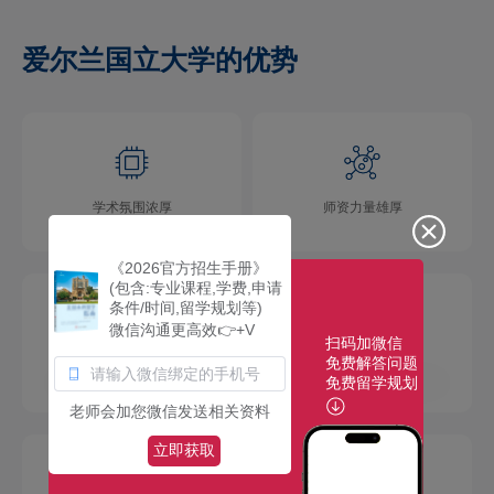
爱尔兰国立大学的优势
学术氛围浓厚
师资力量雄厚
《2026官方招生手册》
(包含:专业课程,学费,申请
条件/时间,留学规划等)
微信沟通更高效👉+V
扫码加微信
免费解答问题
校园环境优美
社团活动多彩
免费留学规划
老师会加您微信发送相关资料
立即获取